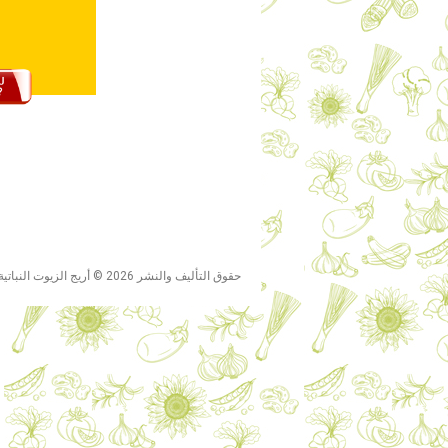
حقوق التأليف والنشر 2026 © أريج الزيوت النباتية ومشتقاتها S.A.O.C. كل الحقوق محفوظة.