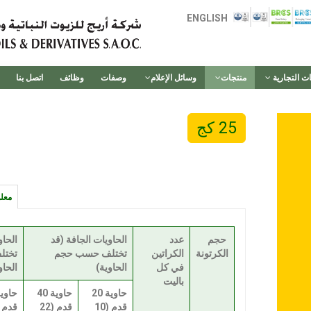
ENGLISH
ات التجارية
منتجات
وسائل الإعلام
وصفات
وظائف
اتصل بنا
25 كج
معلو
حجم
عدد
الحاويات الجافة (قد
الحاو
الكرتونة
الكراتين
تختلف حسب حجم
تختل
في كل
الحاوية)
الحاو
باليت
حاوية 20
حاوية 40
قدم (10
قدم (22