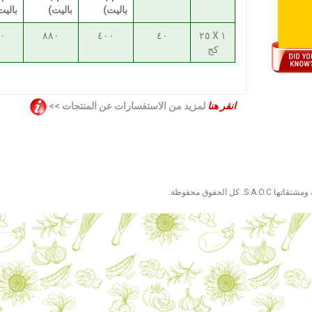
باليت)
باليت)
باليت
٦٠
٨٨٠
٤٠٠
٤٠
١ X ٢٥
كج
انقر هنا
لمزيد من الاستفسارات عن المنتجات >>