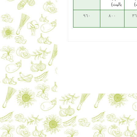
)
باليت)
٩٦٠
٨٠٠
٣